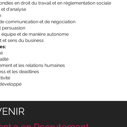
dies en droit du travail et en réglementation sociale
 et d'analyse
n
 de communication et de négociation
et persuasion
en équipe et de manière autonome
at et sens du business
es:
té
alité
ement et les relations humaines
ess et les deadlines
ivité
 développé
VENIR
ant.e en Recrutement