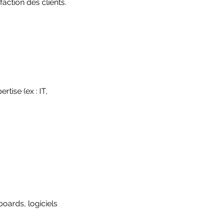
faction des clients.
tise (ex : IT,
oards, logiciels