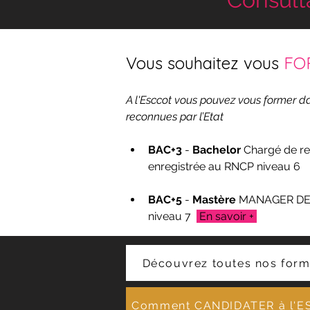
Vous souhaitez vous 
FO
A l'Esccot vous pouvez vous former d
reconnues par l’Etat
BAC+3
 - 
Bachelor 
Chargé de re
enregistrée au RNCP 
niveau 6   
BAC+5
 - 
Mastère 
MANAGER DE
niveau 7  
 En savoir + 
Découvrez toutes nos form
Comment CANDIDATER à l'E