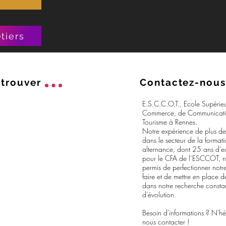
tiers
trouver
Contactez-nous
E.S.C.C.O.T., Ecole Supérie
Commerce, de Communicati
Tourisme à Rennes.
Notre expérience de plus d
dans le secteur de la format
alternance, dont 25 ans d’e
pour le CFA de l’ESCCOT, 
permis de perfectionner notre
faire et de mettre en place d
dans notre recherche consta
d’évolution.
Besoin d'informations ? N'hé
nous contacter !