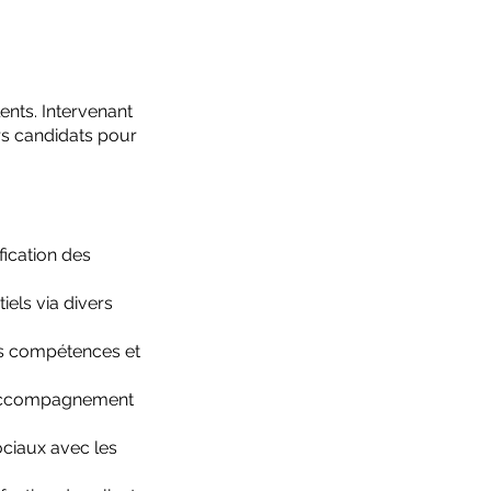
ents. Intervenant
urs candidats pour
fication des
iels via divers
des compétences et
t accompagnement
ociaux avec les