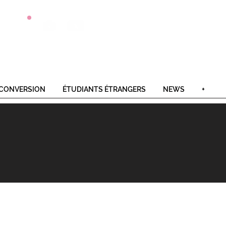
Postulez
Offres
Contact
en 1 clic
alternance
CONVERSION
ÉTUDIANTS ÉTRANGERS
NEWS
+