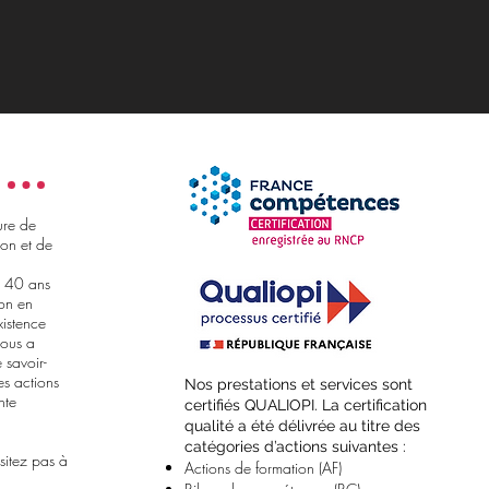
ure de
on et de
e 40 ans
ion en
xistence
nous a
 savoir-
es actions
​Nos prestations et services sont
nte
certifiés QUALIOPI. La certification
qualité a été délivrée au titre des
catégories d’actions suivantes :
sitez pas à
Actions de formation (AF)