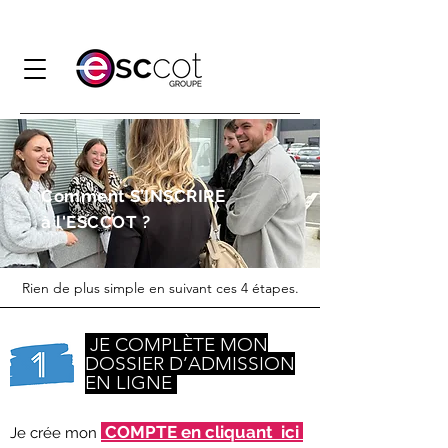
Comment S’INSCRIRE
à l'ESCCOT ?
Rien de plus simple en suivant ces 4 étapes.
JE COMPLÈTE MON
DOSSIER D’ADMISSION
EN LIGNE
COMPTE en cliquant ici
Je crée mon