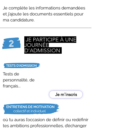
Je complète les informations demandées
et j’ajoute les documents essentiels pour
ma candidature.
JE PARTICIPE À UNE
JOURNÉE
D’ADMISSION
Ne perds pas
une
minute !
Tests de
Inscris toi dès
personnalité, de
maintenant à une
session d'ADMISSION
français...
Je m'inscris
où tu auras l’occasion de définir ou redéfinir
tes ambitions professionnelles, d’échanger