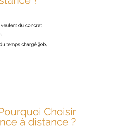
istance ?
i veulent du concret
on
du temps chargé (job,
Pourquoi Choisir
ance à distance ?