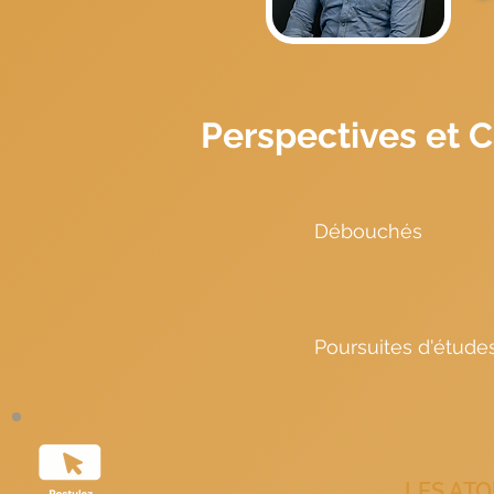
Perspectives et C
Débouchés
Chargé.e de clientèle 
Forfaitiste Chef.fe de
Poursuites d'étude
Après un BTS TOURISME
parcours tels que la l
les options de POUR
LES ATO