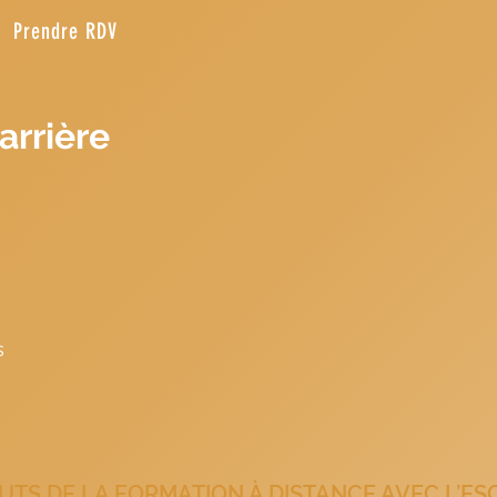
Prendre RDV
arrière
Agent d’accueil Agent de voyages Billettiste Agent de réserva
 comptoir Conseiler.ère en voyages Animateur.rice événementi
s
, le titulaire du diplôme peut poursuivre ses études en int
icence générale ou professionnelle, le bachelor et bien d'aut
SUITES D'ÉTUDES proposées par l'ESCCOT après un BTS TO
UTS DE LA FORMATION À DISTANCE AVEC L’ES