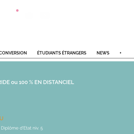
Postulez
Offres
Contact
en 1 clic
alternance
CONVERSION
ÉTUDIANTS ÉTRANGERS
NEWS
+
IDE ou 100 % EN DISTANCIEL
AU
 Diplôme d'Etat niv. 5