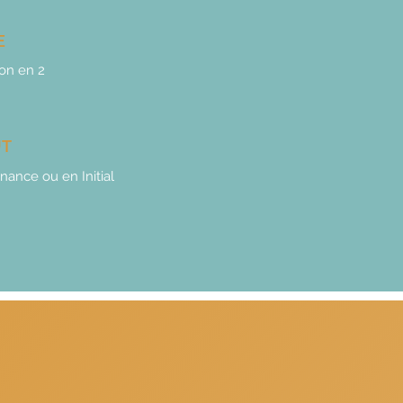
E
on en 2
UT
nance ou en Initial