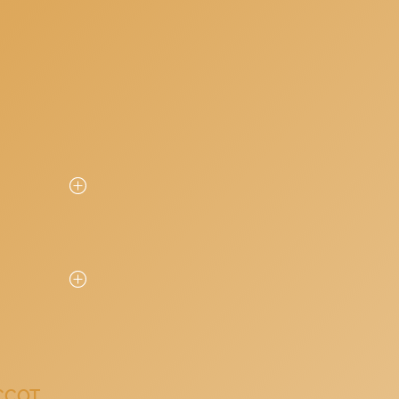
tion
el
égrant divers
res. Découvrez
URISME :
CCOT