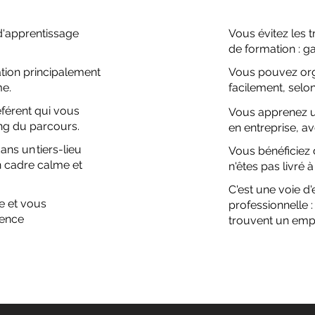
d'apprentissage
Vous évitez les t
de formation : g
tion principalement
Vous pouvez org
me.
facilement, selon
éférent qui vous
Vous apprenez un
g du parcours.
en entreprise, av
ans un tiers-lieu
Vous bénéficiez 
n cadre calme et
n'êtes pas livr
C'est une voie d'
e et vous
professionnelle :
ience
trouvent un emp