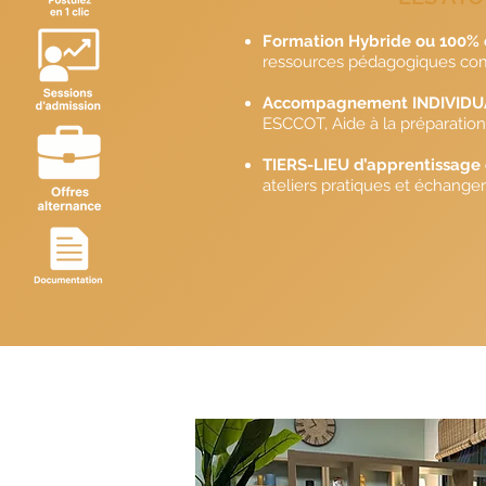
Formation Hybride ou 100% e
ressources pédagogiques com
Accompagnement INDIVIDUA
ESCCOT, Aide à la préparation
TIERS-LIEU d’apprentissage 
ateliers pratiques et échange