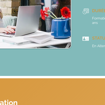
DURÉ
Formati
ans
STAT
En Alter
ation