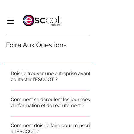
Foire Aux Questions
Dois-je trouver une entreprise avant de
contacter l’ESCCOT ?
Non, pas nécessairement. Vous devez
cependant rester « moteur » dans la
Comment se déroulent les journées
d'information et de recrutement ?
procédure de recherche de l’entreprise. Une
fois votre candidature validée, l’équipe des
Lors de la journée d’information et de
Relations Entreprises du Groupe ESCCOT
recrutement, vous passez des tests
Comment dois-je faire pour m’inscrire
vous accompagne dans votre démarche en
à l’ESCCOT ?
psychotechniques durant 1h, suivis d’une