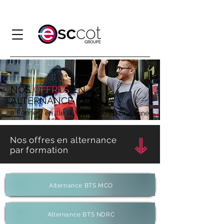
NOS
OFFRES
EN
ALTERNANCE
à Rennes,
en Il
le et Vilaine ou en Bretagne
Nos offres en alternance
par formation
Alternance BTS MCO
Alternance BTS NDRC