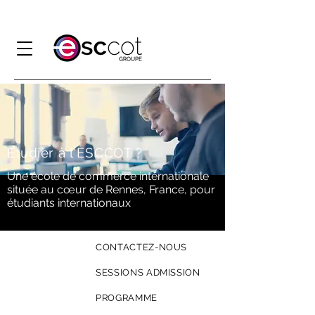
Etudier
à l'ESCCOT ?
Une école de commerce internationale
située au cœur de Rennes, France, pour
étudiants internationaux
CONTACTEZ-NOUS
SESSIONS ADMISSION
PROGRAMME