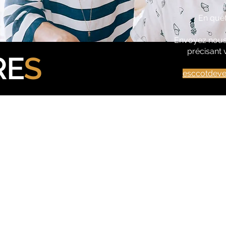
En quêt
Envoyez nous
précisant 
RE
S
esccotdeve