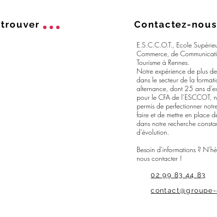
trouver
Contactez-nous
E.S.C.C.O.T., Ecole Supérie
Commerce, de Communicati
Tourisme à Rennes.
Notre expérience de plus d
dans le secteur de la format
alternance, dont 25 ans d’e
pour le CFA de l’ESCCOT, 
permis de perfectionner notre
faire et de mettre en place d
dans notre recherche consta
d’évolution.
Besoin d'informations ? N'hé
nous contacter !
02 99 83 44 83
contact@groupe-