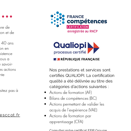
ure de
on et de
e 40 ans
ion en
xistence
nous a
 savoir-
es actions
​Nos prestations et services sont
nte
certifiés QUALIOPI. La certification
qualité a été délivrée au titre des
catégories d’actions suivantes :
sitez pas à
Actions de formation (AF)
Bilans de compétences (BC)
Actions permettant de valider les
acquis de l’expérience (VAE)
esccot.fr
Actions de formation par
apprentissage (CFA)
Consultez notre certificat EFIP Groupe