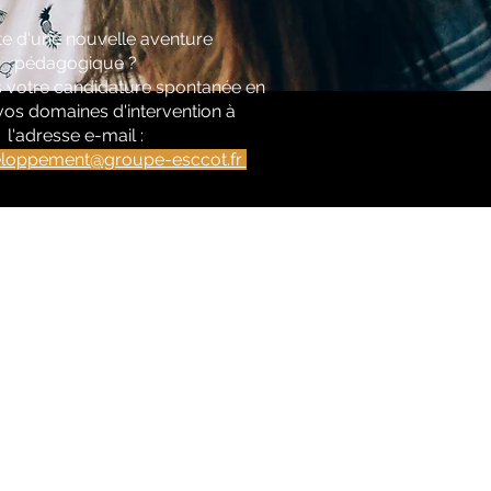
e d'une nouvelle aventure
pédagogique ?
 votre candidature spontanée en
vos domaines d'intervention à
l'adresse
e-mail :
loppement@groupe-esccot.fr