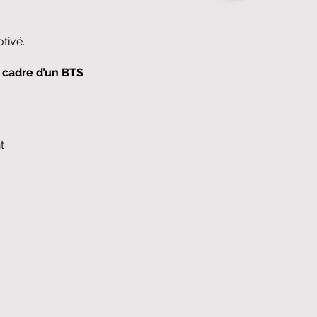
tivé.
e cadre d’un BTS
t