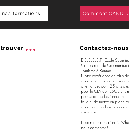
 nos formations
Comment CANDIDA
trouver
Contactez-nous
E.S.C.C.O.T., Ecole Supérie
Commerce, de Communicati
Tourisme à Rennes.
Notre expérience de plus d
dans le secteur de la format
alternance, dont 25 ans d’e
pour le CFA de l’ESCCOT, 
permis de perfectionner notre
faire et de mettre en place d
dans notre recherche consta
d’évolution.
Besoin d'informations ? N'hé
nous contacter !