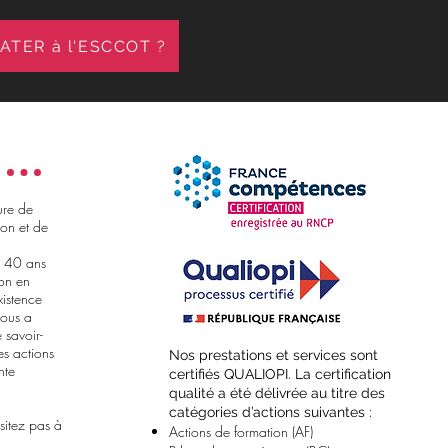
TER à l'ESCCOT ?
ure de
on et de
e 40 ans
ion en
xistence
nous a
 savoir-
es actions
​Nos prestations et services sont
nte
certifiés QUALIOPI. La certification
qualité a été délivrée au titre des
catégories d’actions suivantes :
sitez pas à
Actions de formation (AF)