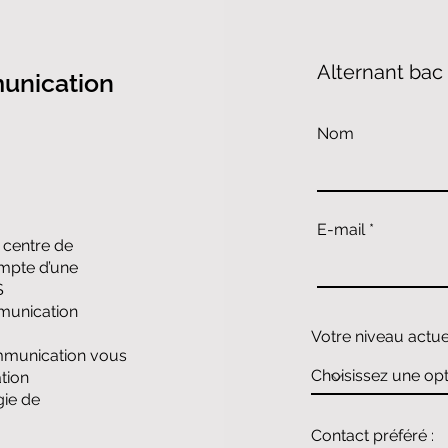
​​Alternant ba
unication​
Nom
E-mail
centre de
ompte d’une
S
munication
Votre niveau actuel
ommunication vous
tion
gie de
Contact préféré :