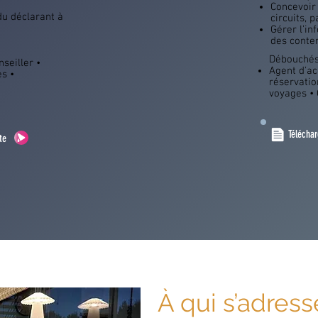
Concevoir 
 du déclarant à
circuits, 
Gérer l’in
des conte
Débouchés
seiller •
Agent d'ac
es •
réservatio
voyages • 
Téléchar
te
À qui s’adress