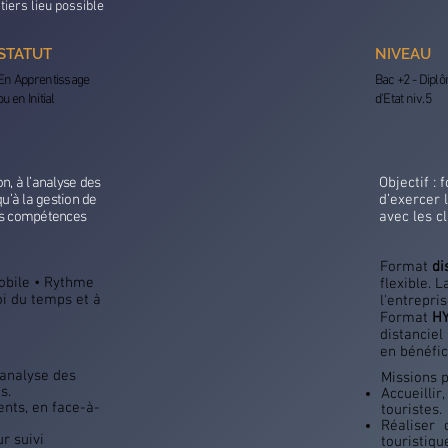
tiers lieu possible
STATUT
NIVEAU
En Apprentissage
Bac +2 - Dipl
ou en Initial
d'Etat niv. 5
n, à l’analyse des
Objectif :
qu’à la gestion de
d’exercer 
des compétences
avec les c
Format
di
Mobile • Rythme
flexible. 
oi du temps et à
l'entrepri
Format
H
distanciel
en bénéfi
’analyse des
Missions p
és.
Accueillir
ents, en face-à-
touristes.
Réaliser 
r suivi
touristiqu