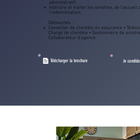
administratif.
Instruire et traiter les sinistres, de l’accueil
l’indemnisation.
Débouchés :
Conseiller de clientèle en assurance • Télécon
Chargé de clientèle • Gestionnaire de sinistr
Collaborateur d’agence
Télécharger la brochure
Je candida