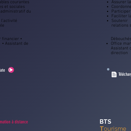
ables courantes
Assurer l
es et sociales
Coordonne
 administratif du
Participer
Faciliter 
l’activité
Soutenir
ble
relations 
 financier •
Débouchés
 • Assistant de
Office man
Assistant 
direction
date
Téléchar
BTS
mation à distance
T
ourisme