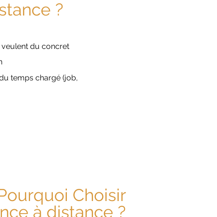
istance ?
i veulent du concret
on
du temps chargé (job,
Pourquoi Choisir
ance à distance ?