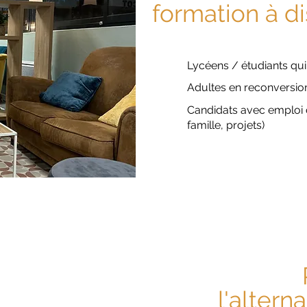
formation à d
Lycéens / étudiants qu
Adultes en reconversi
Candidats avec emploi 
famille, projets)
l'altern