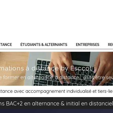
STANCE
ÉTUDIANTS & ALTERNANTS
ENTREPRISES
RE
mations à distance by Esccot
e former en alternance, à distance… sans être se
tance avec accompagnement individualisé et tiers-lie
s BAC+2 en alternance & initial en distanc