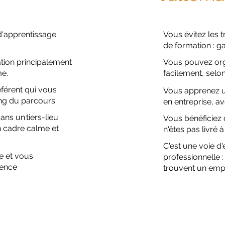
d'apprentissage
Vous évitez les t
de formation : g
tion principalement
Vous pouvez org
me.
facilement, selon
éférent qui vous
Vous apprenez un
g du parcours.
en entreprise, av
ans un tiers-lieu
Vous bénéficiez 
n cadre calme et
n'êtes pas livr
C'est une voie d'
e et vous
professionnelle :
ience
trouvent un emp