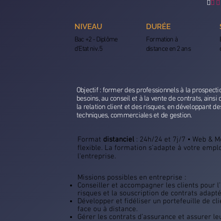

 
NIVEAU
DURÉE
Bac +2 - Diplôme
Formation à
d'Etat niv. 5
distance en 2 ans
Objectif : former des professionnels à la prospectio
besoins, au conseil et à la vente de contrats, ainsi 
la relation client et des risques, en développant 
techniques, commerciales et de gestion.
Format
distanciel
: 24h/24 et 7j/7 • Web & 
flexible. La formation s'adapte à votre empl
l'entreprise.
Missions possibles en entreprise :
Conseiller et accompagner les clients pour l
risques et la souscription de contrats adapt
Développer et fidéliser un portefeuille de cli
face ou à distance.
Gérer les contrats d’assurance et assurer leu