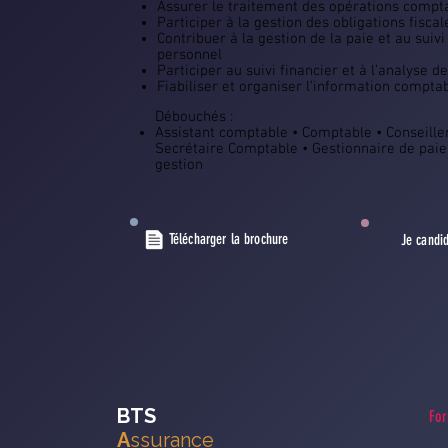
Assurer le traitement des opérations compt
Participer à la gestion des obligations fiscal
Contribuer à la gestion de la paie et au suivi
personnel
Participer au suivi financier et à l’analyse de 
Fiabiliser et organiser l’information compta
Débouchés :
Assistant comptable • Comptable • Conseiller
Secrétaire Comptable • Gestionnaire de paie
gestion
Télécharger la brochure
Je candi
BTS
For
A
ssurance