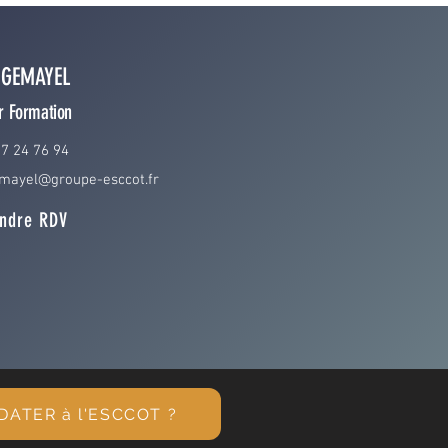
 GEMAYEL
er Formation
67 24 76 94
emayel@groupe-esccot.fr
ndre RDV
ATER à l'ESCCOT ?