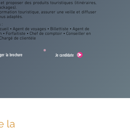
et proposer des produits touristiques (itinéraires,
packages).
formation touristique, assurer une veille et diffuser
nus adaptés.
 :
cueil • Agent de voyages • Billettiste • Agent de
n • Forfaitiste • Chef de comptoir • Conseiller en
Chargé de clientèle
ger la brochure
Je candidate
e la