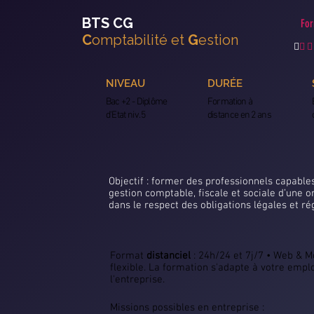
BTS CG
For
C
omptabilité et
G
estion

 
NIVEAU
DURÉE
Bac +2 - Diplôme
Formation à
d'Etat niv. 5
distance en 2 ans
Objectif : former des professionnels capables
gestion comptable, fiscale et sociale d’une o
dans le respect des obligations légales et r
Format
distanciel
: 24h/24 et 7j/7 • Web & 
flexible. La formation s'adapte à votre empl
l'entreprise.
Missions possibles en entreprise :