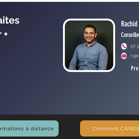
ites
Rachid
 +
Conseill
07 
r.g
Pre
rmations à distance
Comment CANDID