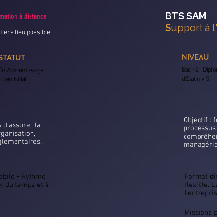
BTS SAM
mation à distance
S
upport à l'
tiers lieu possible
NIVEAU
STATUT
Bac +2 - Dipl
En Apprentissage
d'Etat niv. 5
ou en Initial
Objectif :
 d’assurer la
processus 
rganisation,
compréhen
églementaires.
managériau
Mobile • Rythme
Format
di
oi du temps et à
flexible. 
l'entrepri
Missions p