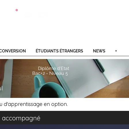
Postulez
Offres
Contact
en 1 clic
alternance
CONVERSION
ÉTUDIANTS ÉTRANGERS
NEWS
+
Diplôme d'Etat
Bac+2 - Niveau 5
ul
u d'apprentissage en option.
iel accompagné