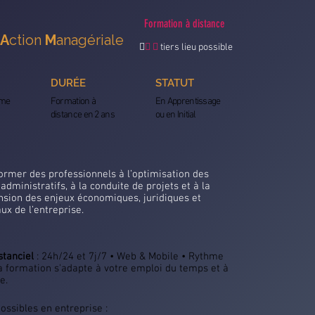
Formation à distance
A
ction
M
anagériale

 
tiers lieu possible
DURÉE
STATUT
ôme
Formation à
En Apprentissage
distance en 2 ans
ou en Initial
 former des professionnels à l’optimisation des
administratifs, à la conduite de projets et à la
sion des enjeux économiques, juridiques et
x de l’entreprise.
stanciel
: 24h/24 et 7j/7 • Web & Mobile • Rythme
La formation s'adapte à votre emploi du temps et à
se.
ossibles en entreprise :