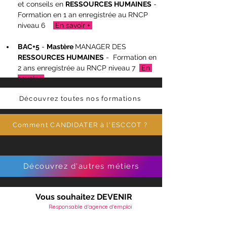
et conseils en 
RESSOURCES HUMAINES
 - 
Formation en 1 an 
enregistrée au RNCP 
niveau 6    
 En savoir + 
BAC+5
 - 
Mastère 
MANAGER DES 
RESSOURCES HUMAINES
 -  Formation en 
2 ans 
enregistrée au RNCP 
niveau 7  
 En 
savoir + 
Découvrez toutes nos formations
Comment CANDIDATER à l'ESCCOT ?
Découvrez d'autres métiers
Vous souhaitez DEVENIR
Responsable d'agence d'emploi