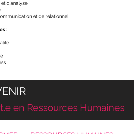
 et d'analyse
n
ommunication et de relationnel
es :
alité
té
ess
VENIR
nt.e en Ressources Humaines