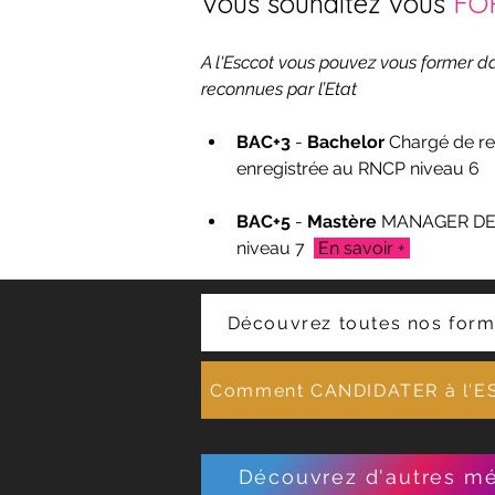
Vous souhaitez vous 
FO
A l'Esccot vous pouvez vous former d
reconnues par l’Etat
BAC+3
 - 
Bachelor 
Chargé de re
enregistrée au RNCP 
niveau 6   
BAC+5
 - 
Mastère 
MANAGER DE
niveau 7  
 En savoir + 
Découvrez toutes nos form
Comment CANDIDATER à l'E
Découvrez d'autres mé