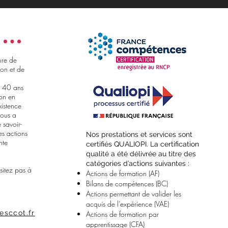
ure de
on et de
e 40 ans
ion en
xistence
nous a
 savoir-
es actions
​Nos prestations et services sont
nte
certifiés QUALIOPI. La certification
qualité a été délivrée au titre des
catégories d’actions suivantes :
sitez pas à
Actions de formation (AF)
Bilans de compétences (BC)
Actions permettant de valider les
acquis de l’expérience (VAE)
esccot.fr
Actions de formation par
apprentissage (CFA)