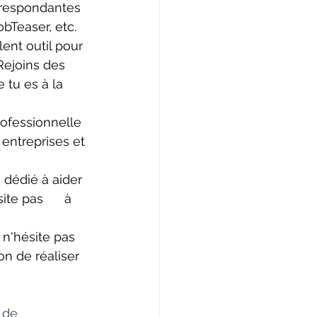
orrespondantes 
obTeaser, etc.
ent outil pour 
joins des      
 tu es à la 
rofessionnelle  
entreprises et 
 dédié à aider  
te pas      à 
n'hésite pas    
n de réaliser 
 de 