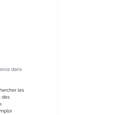
nance dans 
ercher les      
t des 
e.
ploi      