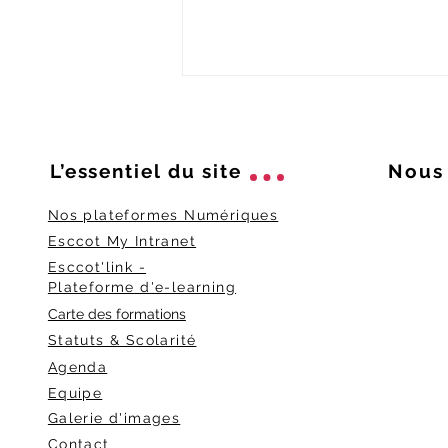
L’essentiel du
site
Nous 
Nos plateformes Numériques
Esccot My Intranet
Esccot'link -
Faire un BTS en alternance
Plateforme d'e-learning
à Rennes : formations,
avantages et débouchés
Carte des formations
Statuts & Scolarité
Agenda
Equipe
Galerie d'images
Contact