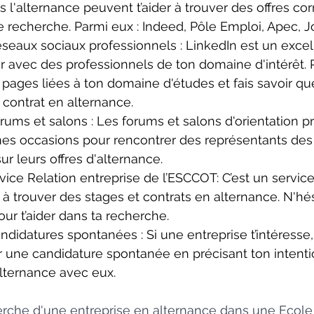
s l'alternance peuvent t’aider à trouver des offres c
de recherche. Parmi eux : Indeed, Pôle Emploi, Apec, J
éseaux sociaux professionnels : LinkedIn est un excell
er avec des professionnels de ton domaine d'intérêt. Re
pages liées à ton domaine d'études et fais savoir que
contrat en alternance.
orums et salons : Les forums et salons d'orientation p
nes occasions pour rencontrer des représentants des 
ur leurs offres d'alternance.
vice Relation entreprise de l’ESCCOT: C’est un service
s à trouver des stages et contrats en alternance. N'hési
our t’aider dans ta recherche.
didatures spontanées : Si une entreprise t’intéresse, 
r une candidature spontanée en précisant ton intentio
alternance avec eux.
erche d'une entreprise en alternance dans une Ecole