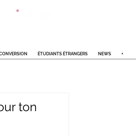
Postulez
Offres
Contact
en 1 clic
alternance
CONVERSION
ÉTUDIANTS ÉTRANGERS
NEWS
+
our ton