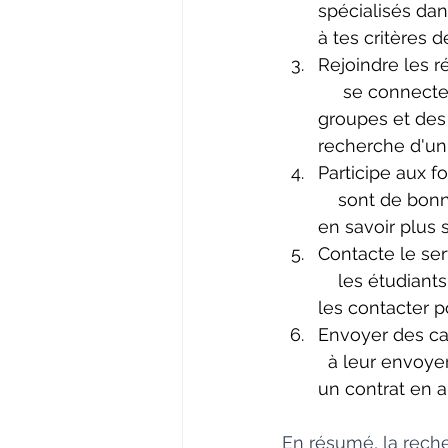
spécialisés dan
à tes critères 
Rejoindre les r
     se connect
groupes et des 
recherche d'un 
Participe aux f
    sont de bon
en savoir plus s
Contacte le ser
    les étudiant
les contacter p
Envoyer des can
  à leur envoye
un contrat en 
En résumé, la rech