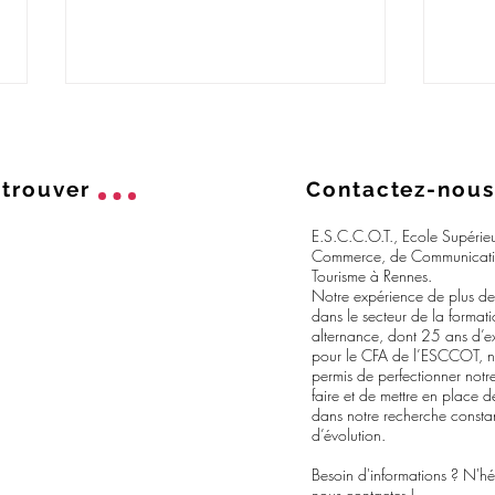
trouver
Contactez-nous
E.S.C.C.O.T., Ecole Supérie
Commerce, de Communicati
Tourisme à Rennes.
Notre expérience de plus d
Alternance : la FAQ des
Rent
dans le secteur de la format
parents pour la rentrée 2026
bien
alternance, dont 25 ans d’e
pour le CFA de l’ESCCOT, 
permis de perfectionner notre
faire et de mettre en place d
dans notre recherche consta
d’évolution.
Besoin d'informations ? N'hé
nous contacter !