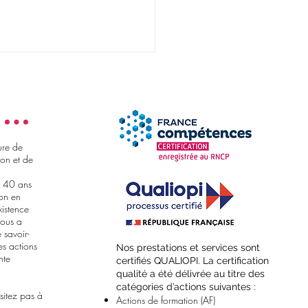
ure de
on et de
e 40 ans
rée 2026 : comment
ion en
 préparer son entrée en
xistence
école de commerce ?
nous a
 savoir-
es actions
​Nos prestations et services sont
nte
certifiés QUALIOPI. La certification
qualité a été délivrée au titre des
catégories d’actions suivantes :
sitez pas à
Actions de formation (AF)