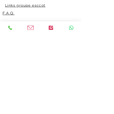
Links groupe esccot
F.A.Q.
Nous trouver