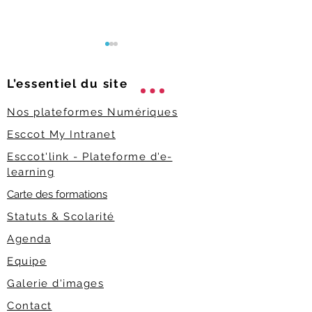
L’essentiel du
site
Nos plateformes Numériques
Esccot My Intranet
Alternance : la FAQ des
Rentrée 2026 :
Esccot'link - Plateforme d'e-
parents pour la rentrée
bien préparer s
learning
2026
en école de c
Carte des formations
?
Statuts & Scolarité
Agenda
Equipe
Galerie d'images
Contact