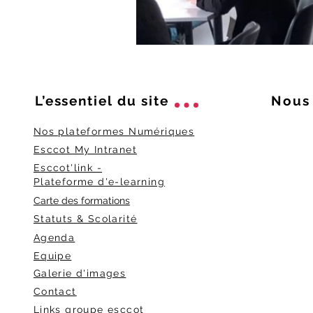
L’essentiel du
site
Nous 
Nos plateformes Numériques
Esccot My Intranet
Esccot'link -
Plateforme d'e-learning
Carte des formations
Statuts & Scolarité
Agenda
Equipe
Galerie d'images
Contact
Links groupe esccot