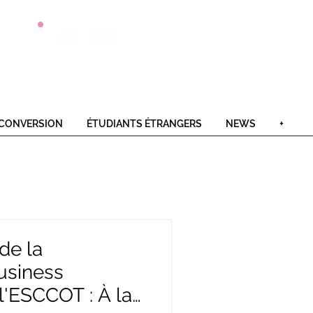
Postulez
Offres
Contact
en 1 clic
alternance
CONVERSION
ÉTUDIANTS ÉTRANGERS
NEWS
+
de la
usiness
 l'ESCCOT : À la