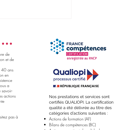
ure de
on et de
e 40 ans
ion en
xistence
nous a
 savoir-
es actions
​Nos prestations et services sont
nte
certifiés QUALIOPI. La certification
qualité a été délivrée au titre des
catégories d’actions suivantes :
sitez pas à
Actions de formation (AF)
Bilans de compétences (BC)