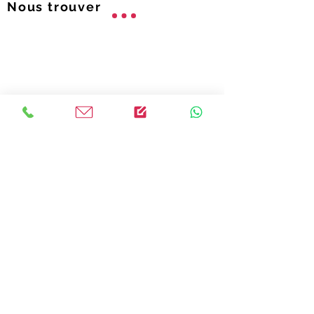
Nous trouver
Contactez-nous
E.S.C.C.O.T., Ecole Supérieure de Commerce,